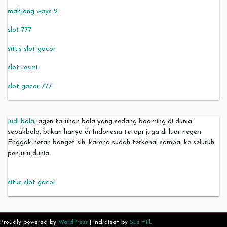
mahjong ways 2
slot 777
situs slot gacor
slot resmi
slot gacor 777
judi bola
, agen taruhan bola yang sedang booming di dunia
sepakbola, bukan hanya di Indonesia tetapi juga di luar negeri.
Enggak heran banget sih, karena sudah terkenal sampai ke seluruh
penjuru dunia.
situs slot gacor
Proudly powered by
WordPress
|
Indrajeet by
Sus Hill
.