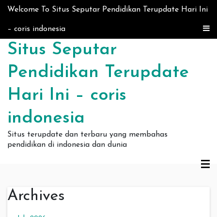
Skip to content
Welcome To Situs Seputar Pendidikan Terupdate Hari Ini
– coris indonesia
Situs Seputar
Pendidikan Terupdate
Hari Ini – coris
indonesia
Situs terupdate dan terbaru yang membahas
pendidikan di indonesia dan dunia
Archives