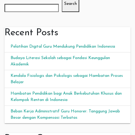
Search
Recent Posts
Pelatihan Digital Guru Mendukung Pendidikan Indonesia
Budaya Literasi Sekolah sebagai Fondasi Keunggulan
Akademik
Kendala Fisiologis dan Psikologis sebagai Hambatan Proses
Belajar
Hambatan Pendidikan bagi Anak Berkebutuhan Khusus dan
Kelompok Rentan di Indonesia
Beban Kerja Administratif Guru Honorer: Tanggung Jawab
Besar dengan Kompensasi Terbatas