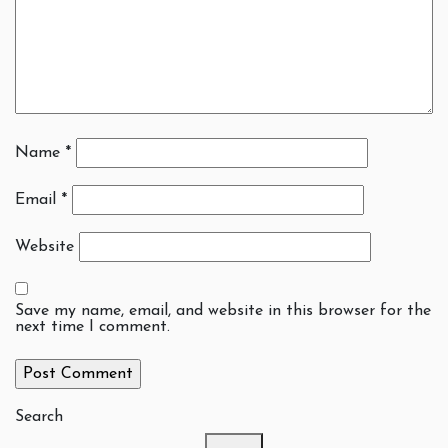
Name
*
Email
*
Website
Save my name, email, and website in this browser for the
next time I comment.
Search