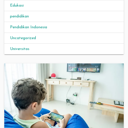
Edukasi
pendidikan
Pendidikan Indonesia
Uncategorized
Universitas