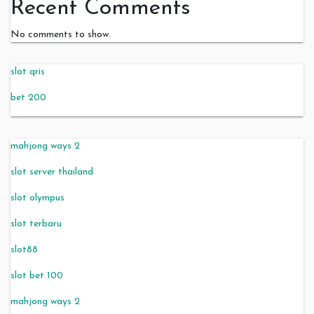
Recent Comments
No comments to show.
slot qris
bet 200
mahjong ways 2
slot server thailand
slot olympus
slot terbaru
slot88
slot bet 100
mahjong ways 2