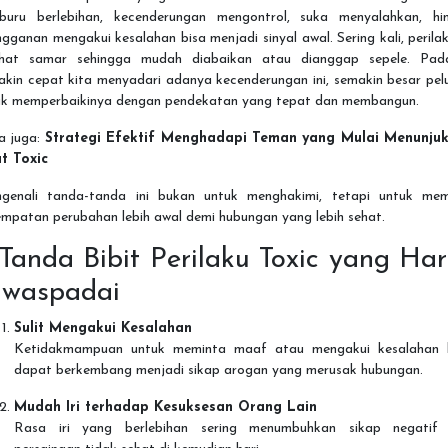
buru berlebihan, kecenderungan mengontrol, suka menyalahkan, hi
gganan mengakui kesalahan bisa menjadi sinyal awal. Sering kali, perilak
lihat samar sehingga mudah diabaikan atau dianggap sepele. Pada
akin cepat kita menyadari adanya kecenderungan ini, semakin besar pel
uk memperbaikinya dengan pendekatan yang tepat dan membangun.
a juga:
Strategi Efektif Menghadapi Teman yang Mulai Menunju
at Toxic
genali tanda-tanda ini bukan untuk menghakimi, tetapi untuk mem
empatan perubahan lebih awal demi hubungan yang lebih sehat.
Tanda Bibit Perilaku Toxic yang Ha
iwaspadai
Sulit Mengakui Kesalahan
Ketidakmampuan untuk meminta maaf atau mengakui kesalahan k
dapat berkembang menjadi sikap arogan yang merusak hubungan.
Mudah Iri terhadap Kesuksesan Orang Lain
Rasa iri yang berlebihan sering menumbuhkan sikap negatif