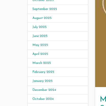
October 2025
September 2025
August 2025
July 2025
June 2025
May 2025
April 2025
March 2025
February 2025
January 2025
December 2024
M
October 2024