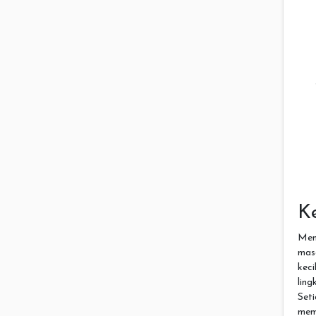
K
Meng
mas
kec
lin
Seti
mem