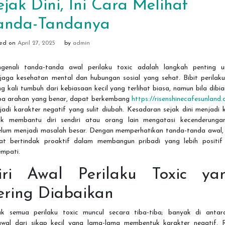
ejak Dini, Ini Cara Melihat
anda-Tandanya
ted on
April 27, 2025
by
admin
genali tanda-tanda awal perilaku toxic adalah langkah penting u
jaga kesehatan mental dan hubungan sosial yang sehat. Bibit perilaku
ng kali tumbuh dari kebiasaan kecil yang terlihat biasa, namun bila dibi
pa arahan yang benar, dapat berkembang
https://risenshinecafesunland
adi karakter negatif yang sulit diubah. Kesadaran sejak dini menjadi 
uk membantu diri sendiri atau orang lain mengatasi kecenderungan
elum menjadi masalah besar. Dengan memperhatikan tanda-tanda awal, 
at bertindak proaktif dalam membangun pribadi yang lebih positif
empati.
iri Awal Perilaku Toxic ya
ering Diabaikan
ak semua perilaku toxic muncul secara tiba-tiba; banyak di antar
awal dari sikap kecil yang lama-lama membentuk karakter negatif. 