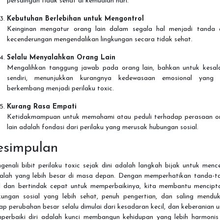
persaingan tidak sehat di kemudian hari.
Kebutuhan Berlebihan untuk Mengontrol
Keinginan mengatur orang lain dalam segala hal menjadi tanda 
kecenderungan mengendalikan lingkungan secara tidak sehat.
Selalu Menyalahkan Orang Lain
Mengalihkan tanggung jawab pada orang lain, bahkan untuk kesal
sendiri, menunjukkan kurangnya kedewasaan emosional yang 
berkembang menjadi perilaku toxic.
Kurang Rasa Empati
Ketidakmampuan untuk memahami atau peduli terhadap perasaan o
lain adalah fondasi dari perilaku yang merusak hubungan sosial.
esimpulan
enali bibit perilaku toxic sejak dini adalah langkah bijak untuk men
alah yang lebih besar di masa depan. Dengan memperhatikan tanda-t
il dan bertindak cepat untuk memperbaikinya, kita membantu mencipt
gkungan sosial yang lebih sehat, penuh pengertian, dan saling menduk
ap perubahan besar selalu dimulai dari kesadaran kecil, dan keberanian 
perbaiki diri adalah kunci membangun kehidupan yang lebih harmonis