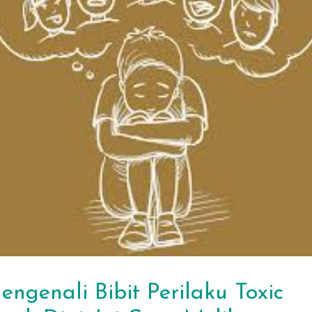
engenali Bibit Perilaku Toxic