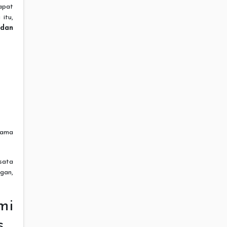
apat
itu,
 dan
lama
sata
gan,
mi
s