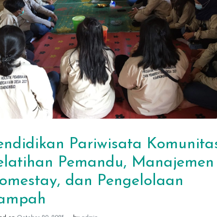
endidikan Pariwisata Komunitas
elatihan Pemandu, Manajemen
omestay, dan Pengelolaan
ampah