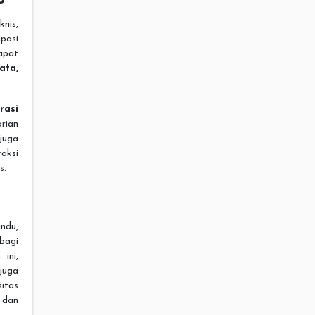
knis,
pasi
apat
ta,
rasi
rian
juga
aksi
s.
ndu,
bagi
ini,
juga
itas
, dan