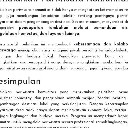
idikan pariwisata komunitas tidak hanya meningkatkan keterampilan te
api juga membangun kesadaran kolektif tentang pentingnya partisi
yarakat dalam pengembangan destinasi. Secara ekonomi, masyarakat d
mperoleh
pendapatan tambahan melalui pemanduan wisa
gelolaan homestay, dan layanan lainnya
.
ara sosial, pelatihan ini memperkuat
kebersamaan dan kolabo
arwarga
, menciptakan rasa tanggung jawab bersama terhadap kelesta
gkungan dan budaya lokal. Pendidikan pariwisata komunitas 
ingkatkan rasa percaya diri warga desa, memungkinkan mereka berinter
an wisatawan secara profesional dan membangun jejaring yang lebih lua
esimpulan
didikan pariwisata komunitas yang menekankan pelatihan pema
ajemen homestay, dan pengelolaan sampah menjadi fondasi penting 
gembangan destinasi lokal yang berkelanjutan. Dengan keterampilan 
yarakat desa tidak hanya dapat meningkatkan ekonomi lokal, tetapi 
jaga lingkungan dan budaya mereka. Program ini memperkuat kapas
nitas untuk mengelola pariwisata secara profesional, ramah lingkungan