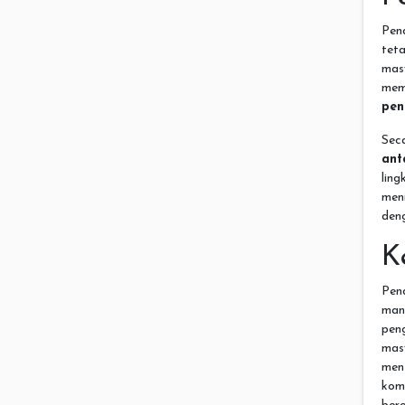
Pend
tet
mas
me
pen
Sec
ant
lin
men
deng
K
Pen
man
pen
mas
men
komu