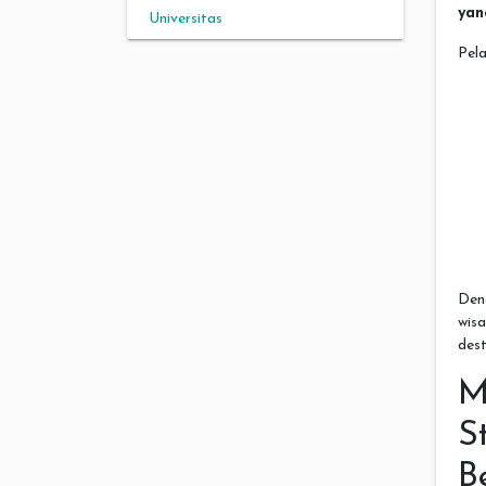
yan
Universitas
Pela
Den
wis
dest
S
B