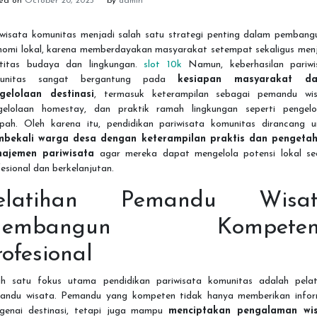
ted on
October 20, 2025
by
admin
iwisata komunitas menjadi salah satu strategi penting dalam pembang
nomi lokal, karena memberdayakan masyarakat setempat sekaligus men
ntitas budaya dan lingkungan.
slot 10k
Namun, keberhasilan pariwi
unitas sangat bergantung pada
kesiapan masyarakat da
gelolaan destinasi
, termasuk keterampilan sebagai pemandu wis
gelolaan homestay, dan praktik ramah lingkungan seperti pengelo
pah. Oleh karena itu, pendidikan pariwisata komunitas dirancang u
bekali warga desa dengan keterampilan praktis dan pengeta
ajemen pariwisata
agar mereka dapat mengelola potensi lokal se
esional dan berkelanjutan.
elatihan Pemandu Wisat
embangun Kompeten
rofesional
ah satu fokus utama pendidikan pariwisata komunitas adalah pelat
andu wisata. Pemandu yang kompeten tidak hanya memberikan infor
genai destinasi, tetapi juga mampu
menciptakan pengalaman wi