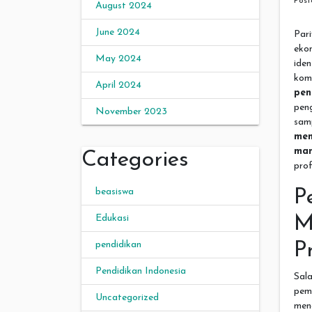
Pos
August 2024
June 2024
Par
eko
May 2024
ide
kom
April 2024
pen
pen
November 2023
sam
mem
man
Categories
prof
P
beasiswa
M
Edukasi
P
pendidikan
Pendidikan Indonesia
Sal
pem
Uncategorized
men