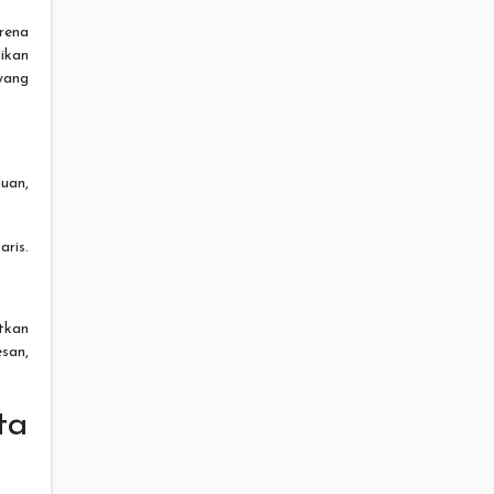
rena
ikan
ang
uan,
aris.
tkan
san,
ta