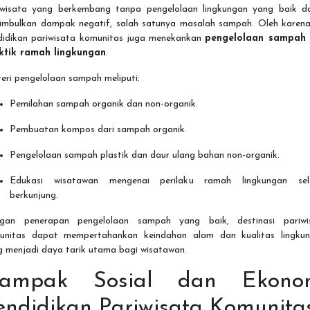
iwisata yang berkembang tanpa pengelolaan lingkungan yang baik d
imbulkan dampak negatif, salah satunya masalah sampah. Oleh karena 
didikan pariwisata komunitas juga menekankan
pengelolaan sampah
ktik ramah lingkungan
.
eri pengelolaan sampah meliputi:
Pemilahan sampah organik dan non-organik.
Pembuatan kompos dari sampah organik.
Pengelolaan sampah plastik dan daur ulang bahan non-organik.
Edukasi wisatawan mengenai perilaku ramah lingkungan se
berkunjung.
gan penerapan pengelolaan sampah yang baik, destinasi pariwi
unitas dapat mempertahankan keindahan alam dan kualitas lingkun
g menjadi daya tarik utama bagi wisatawan.
ampak Sosial dan Ekono
endidikan Pariwisata Komunita