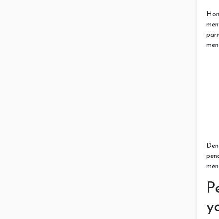
Hom
men
par
men
Den
pen
men
P
y