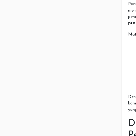
Par
men
pen
pra
Mat
Den
kom
yan
D
P