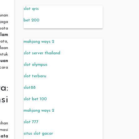
slot qris
unan
bet 200
jaga
sata
lam
ata,
mahjong ways 2
laan
slot server thailand
ntuk
huan
slot olympus
cara
slot terbaru
a:
slot88
si
slot bet 100
mahjong ways 2
slot 777
ihan
masi
situs slot gacor
sata