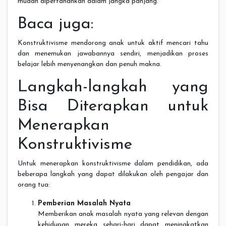
mudah dipertahankan dalam jangka panjang.
Baca juga:
Konstruktivisme mendorong anak untuk aktif mencari tahu
dan menemukan jawabannya sendiri, menjadikan proses
belajar lebih menyenangkan dan penuh makna.
Langkah-langkah yang
Bisa Diterapkan untuk
Menerapkan
Konstruktivisme
Untuk menerapkan konstruktivisme dalam pendidikan, ada
beberapa langkah yang dapat dilakukan oleh pengajar dan
orang tua:
Pemberian Masalah Nyata
Memberikan anak masalah nyata yang relevan dengan
kehidupan mereka sehari-hari dapat meningkatkan