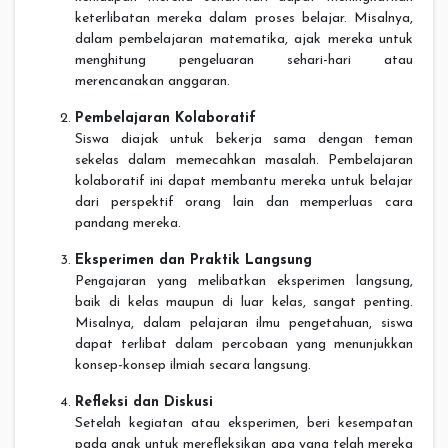
keterlibatan mereka dalam proses belajar. Misalnya,
dalam pembelajaran matematika, ajak mereka untuk
menghitung pengeluaran sehari-hari atau
merencanakan anggaran.
Pembelajaran Kolaboratif
Siswa diajak untuk bekerja sama dengan teman
sekelas dalam memecahkan masalah. Pembelajaran
kolaboratif ini dapat membantu mereka untuk belajar
dari perspektif orang lain dan memperluas cara
pandang mereka.
Eksperimen dan Praktik Langsung
Pengajaran yang melibatkan eksperimen langsung,
baik di kelas maupun di luar kelas, sangat penting.
Misalnya, dalam pelajaran ilmu pengetahuan, siswa
dapat terlibat dalam percobaan yang menunjukkan
konsep-konsep ilmiah secara langsung.
Refleksi dan Diskusi
Setelah kegiatan atau eksperimen, beri kesempatan
pada anak untuk merefleksikan apa yang telah mereka