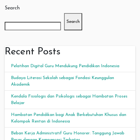
Search
Search
Recent Posts
Pelatihan Digital Guru Mendukung Pendidikan Indonesia
Budaya Literasi Sekolah sebagai Fondasi Keunggulan
Akademik
Kendala Fisiologis dan Psikologis sebagai Hambatan Proses
Belajar
Hambatan Pendidikan bagi Anak Berkebutuhan Khusus dan
Kelompok Rentan di Indonesia
Beban Kerja Administratif Guru Honorer: Tanggung Jawab
Besar dengan Kompensasi Terbatas