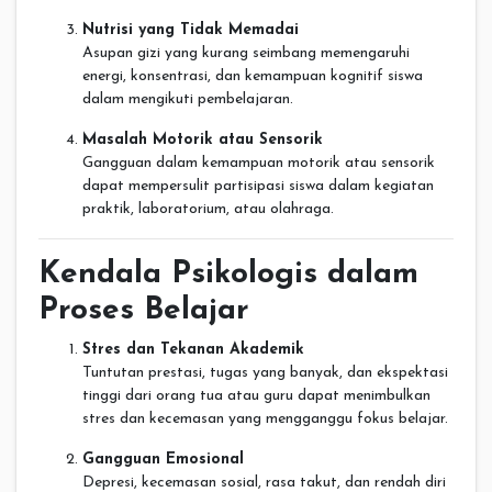
Nutrisi yang Tidak Memadai
Asupan gizi yang kurang seimbang memengaruhi
energi, konsentrasi, dan kemampuan kognitif siswa
dalam mengikuti pembelajaran.
Masalah Motorik atau Sensorik
Gangguan dalam kemampuan motorik atau sensorik
dapat mempersulit partisipasi siswa dalam kegiatan
praktik, laboratorium, atau olahraga.
Kendala Psikologis dalam
Proses Belajar
Stres dan Tekanan Akademik
Tuntutan prestasi, tugas yang banyak, dan ekspektasi
tinggi dari orang tua atau guru dapat menimbulkan
stres dan kecemasan yang mengganggu fokus belajar.
Gangguan Emosional
Depresi, kecemasan sosial, rasa takut, dan rendah diri