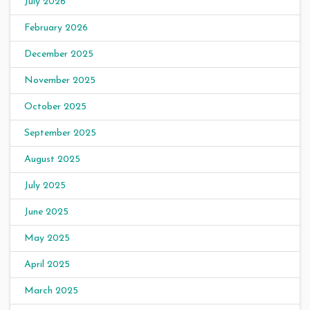
July 2026
February 2026
December 2025
November 2025
October 2025
September 2025
August 2025
July 2025
June 2025
May 2025
April 2025
March 2025