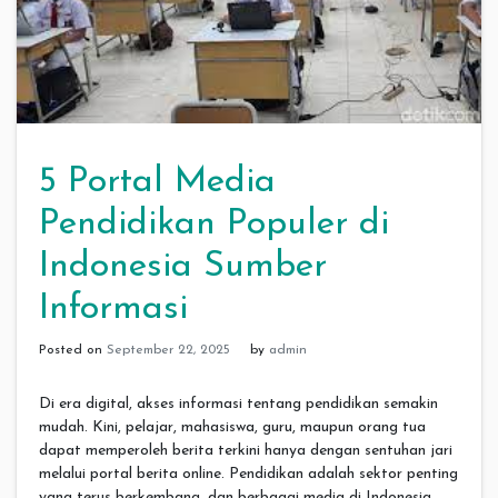
5 Portal Media
Pendidikan Populer di
Indonesia Sumber
Informasi
Posted on
September 22, 2025
by
admin
Di era digital, akses informasi tentang pendidikan semakin
mudah. Kini, pelajar, mahasiswa, guru, maupun orang tua
dapat memperoleh berita terkini hanya dengan sentuhan jari
melalui portal berita online. Pendidikan adalah sektor penting
yang terus berkembang, dan berbagai media di Indonesia