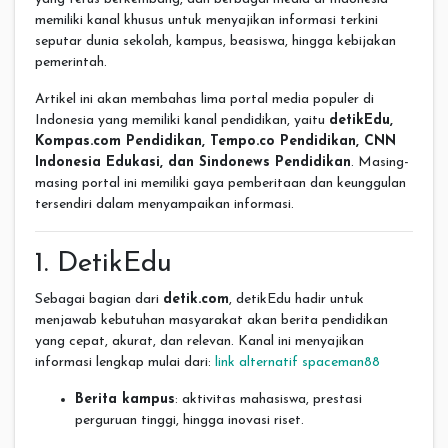
memiliki kanal khusus untuk menyajikan informasi terkini
seputar dunia sekolah, kampus, beasiswa, hingga kebijakan
pemerintah.
Artikel ini akan membahas lima portal media populer di
Indonesia yang memiliki kanal pendidikan, yaitu
detikEdu,
Kompas.com Pendidikan, Tempo.co Pendidikan, CNN
Indonesia Edukasi, dan Sindonews Pendidikan
. Masing-
masing portal ini memiliki gaya pemberitaan dan keunggulan
tersendiri dalam menyampaikan informasi.
1. DetikEdu
Sebagai bagian dari
detik.com
, detikEdu hadir untuk
menjawab kebutuhan masyarakat akan berita pendidikan
yang cepat, akurat, dan relevan. Kanal ini menyajikan
informasi lengkap mulai dari:
link alternatif spaceman88
Berita kampus
: aktivitas mahasiswa, prestasi
perguruan tinggi, hingga inovasi riset.