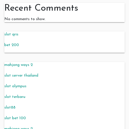
Recent Comments
No comments to show.
slot qris
bet 200
mahjong ways 2
slot server thailand
slot olympus
slot terbaru
slot88
slot bet 100
mahjong ways 2