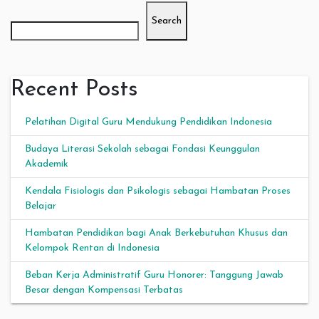
Search
Recent Posts
Pelatihan Digital Guru Mendukung Pendidikan Indonesia
Budaya Literasi Sekolah sebagai Fondasi Keunggulan
Akademik
Kendala Fisiologis dan Psikologis sebagai Hambatan Proses
Belajar
Hambatan Pendidikan bagi Anak Berkebutuhan Khusus dan
Kelompok Rentan di Indonesia
Beban Kerja Administratif Guru Honorer: Tanggung Jawab
Besar dengan Kompensasi Terbatas