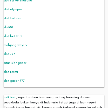
slot server thailand
slot olympus
slot terbaru
slot88
slot bet 100
mahjong ways 2
slot 777
situs slot gacor
slot resmi
slot gacor 777
judi bola
, agen taruhan bola yang sedang booming di dunia
sepakbola, bukan hanya di Indonesia tetapi juga di luar negeri.
Enggak heran banget sih, karena sudah terkenal sampai ke seluruh