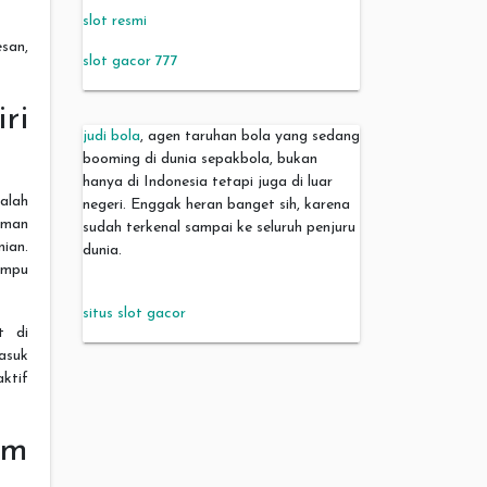
slot resmi
san,
slot gacor 777
ri
judi bola
, agen taruhan bola yang sedang
booming di dunia sepakbola, bukan
hanya di Indonesia tetapi juga di luar
alah
negeri. Enggak heran banget sih, karena
teman
sudah terkenal sampai ke seluruh penjuru
ian.
dunia.
ampu
situs slot gacor
t di
asuk
ktif
um