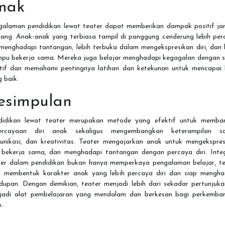
nak
galaman pendidikan lewat teater dapat memberikan dampak positif ja
jang. Anak-anak yang terbiasa tampil di panggung cenderung lebih per
 menghadapi tantangan, lebih terbuka dalam mengekspresikan diri, dan 
pu bekerja sama. Mereka juga belajar menghadapi kegagalan dengan s
itif dan memahami pentingnya latihan dan ketekunan untuk mencapai h
 baik.
esimpulan
didikan lewat teater merupakan metode yang efektif untuk memba
ercayaan diri anak sekaligus mengembangkan keterampilan sos
unikasi, dan kreativitas. Teater mengajarkan anak untuk mengekspres
i, bekerja sama, dan menghadapi tantangan dengan percaya diri. Integ
ter dalam pendidikan bukan hanya memperkaya pengalaman belajar, te
a membentuk karakter anak yang lebih percaya diri dan siap mengha
dupan. Dengan demikian, teater menjadi lebih dari sekadar pertunjuka
jadi alat pembelajaran yang mendalam dan berkesan bagi perkemba
k.