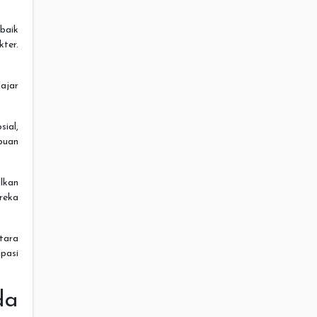
baik
kter.
ajar
ial,
puan
lkan
reka
tara
pasi
da