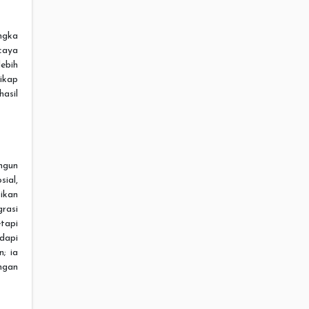
ngka
caya
lebih
ikap
asil
ngun
ial,
ikan
rasi
tapi
dapi
n; ia
ngan