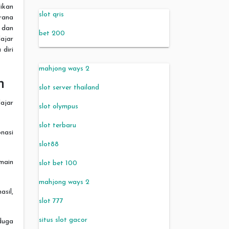
ikan
slot qris
rana
 dan
bet 200
ajar
diri
mahjong ways 2
n
slot server thailand
ajar
slot olympus
slot terbaru
nasi
slot88
 main
slot bet 100
mahjong ways 2
asil,
slot 777
situs slot gacor
rduga