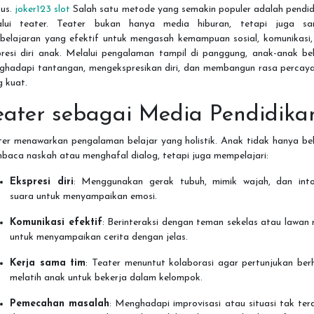
sus.
joker123 slot
Salah satu metode yang semakin populer adalah pendid
alui teater. Teater bukan hanya media hiburan, tetapi juga sa
belajaran yang efektif untuk mengasah kemampuan sosial, komunikasi,
presi diri anak. Melalui pengalaman tampil di panggung, anak-anak bel
ghadapi tantangan, mengekspresikan diri, dan membangun rasa percaya 
 kuat.
eater sebagai Media Pendidika
ter menawarkan pengalaman belajar yang holistik. Anak tidak hanya bel
baca naskah atau menghafal dialog, tetapi juga mempelajari:
Ekspresi diri
: Menggunakan gerak tubuh, mimik wajah, dan into
suara untuk menyampaikan emosi.
Komunikasi efektif
: Berinteraksi dengan teman sekelas atau lawan
untuk menyampaikan cerita dengan jelas.
Kerja sama tim
: Teater menuntut kolaborasi agar pertunjukan berh
melatih anak untuk bekerja dalam kelompok.
Pemecahan masalah
: Menghadapi improvisasi atau situasi tak te