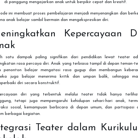
di panggung mengajarkan anak untuk berpikir cepat dan kreatif.
ode ini membuat proses pembelajaran menjadi menyenangkan dan berke
na anak belajar sambil bermain dan mengekspresikan diri.
eningkatkan Kepercayaan Di
nak
ah satu dampak paling signifikan dari pendidikan lewat teater ad
ngkatan rasa percaya diri. Anak yang terbiasa tampil di depan teman-
u penonton belajar mengatasi rasa gugup dan membangun keberan
eka juga belajar menerima kritik dan umpan balik, sehingga m
erbaiki diri secara konstruktif.
ercayaan diri yang terbentuk melalui teater tidak hanya terliha
ggung, tetapi juga mempengaruhi kehidupan sehari-hari anak, term
eraksi sosial, kemampuan berbicara di depan umum, dan partisipasi a
am berbagai kegiatan.
ntegrasi Teater dalam Kurikul