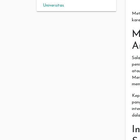
Universitas
Met
kare
M
A
Sal
peni
ata
Mer
memp
Kep
pan
int
dal
I