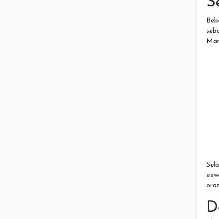
S
Beb
seba
Manf
Sel
sis
ora
D