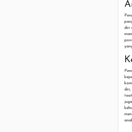
A
Pen
pan
diri
mam
pos
yang
K
Pen
kep
kom
dir
tea
jug
kehi
men
ana