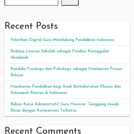
Recent Posts
Pelatihan Digital Guru Mendukung Pendidikan Indonesia
Budaya Literasi Sekolah sebagai Fondasi Keunggulan
Akademik
Kendala Fisiologis dan Psikologis sebagai Hambatan Proses
Belajar
Hambatan Pendidikan bagi Anak Berkebutuhan Khusus dan
Kelompok Rentan di Indonesia
Beban Kerja Administratif Guru Honorer: Tanggung Jawab
Besar dengan Kompensasi Terbatas
Recent Comments