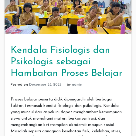
Kendala Fisiologis dan
Psikologis sebagai
Hambatan Proses Belajar
Posted on
December 26, 2025
by
admin
Proses belajar peserta didik dipengaruhi oleh berbagai
faktor, termasuk kondisi fisiologis dan psikologis. Kendala
yang muncul dari aspek ini dapat menghambat kemampuan
siswa untuk memahami materi, berkonsentrasi, dan
mengembangkan keterampilan akademik maupun sosial.
Masalah seperti gangguan kesehatan fisik, kelelahan, stres,