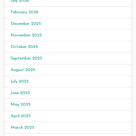
July 2026
February 2026
December 2025
November 2025
October 2025
September 2025
August 2025
July 2025
June 2025
May 2025
April 2025
March 2025