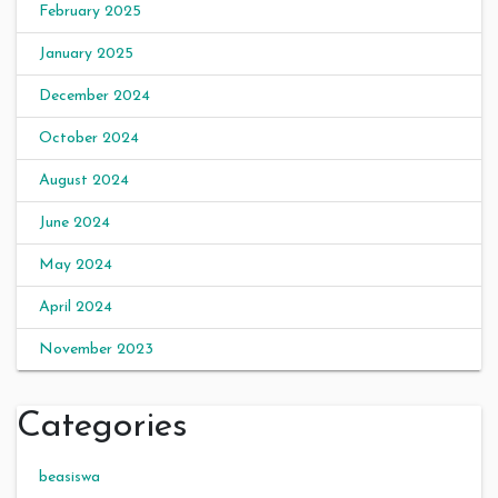
February 2025
January 2025
December 2024
October 2024
August 2024
June 2024
May 2024
April 2024
November 2023
Categories
beasiswa