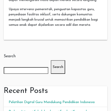
dapat memengaruhi masa depan mereka secara langsung.
Upaya intervensi pemerintah, penguatan kapasitas guru,
penyediaan fasilitas inklusif, serta dukungan komunitas
menjadi langkah krusial untuk memastikan pendidikan bagi
semua anak dapat dijalankan secara adil dan merata.
Search
Search
Recent Posts
Pelatihan Digital Guru Mendukung Pendidikan Indonesia