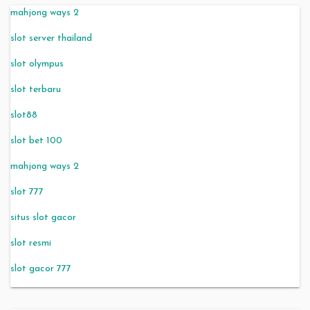
mahjong ways 2
slot server thailand
slot olympus
slot terbaru
slot88
slot bet 100
mahjong ways 2
slot 777
situs slot gacor
slot resmi
slot gacor 777