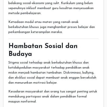
belakang sosial-ekonomi yang sulit. Kurikulum yang belum
sepenuhnya inklusif membuat guru kesulitan menyesuaikan
metode pembelajaran.
Ketiadaan modul atau materi yang ramah anak
berkebutuhan khusus juga menghambat proses belajar dan
perkembangan keterampilan mereka.
Hambatan Sosial dan
Budaya
Stigma sosial terhadap anak berkebutuhan khusus dan
ketidakpedulian masyarakat terhadap pendidikan anak
miskin menjadi hambatan tambahan. Diskriminasi, bullying,
dan eksklusi sosial dapat membuat anak enggan bersekolah
dan menurunkan motivasi belajar.
Kesadaran masyarakat dan orang tua sangat penting untuk
mendukung partisipasi anak dalam pendidikan formal
maupun nonformal.