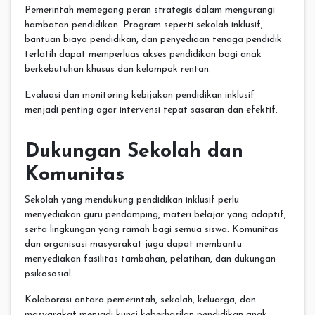
Pemerintah memegang peran strategis dalam mengurangi
hambatan pendidikan. Program seperti sekolah inklusif,
bantuan biaya pendidikan, dan penyediaan tenaga pendidik
terlatih dapat memperluas akses pendidikan bagi anak
berkebutuhan khusus dan kelompok rentan.
Evaluasi dan monitoring kebijakan pendidikan inklusif
menjadi penting agar intervensi tepat sasaran dan efektif.
Dukungan Sekolah dan
Komunitas
Sekolah yang mendukung pendidikan inklusif perlu
menyediakan guru pendamping, materi belajar yang adaptif,
serta lingkungan yang ramah bagi semua siswa. Komunitas
dan organisasi masyarakat juga dapat membantu
menyediakan fasilitas tambahan, pelatihan, dan dukungan
psikososial.
Kolaborasi antara pemerintah, sekolah, keluarga, dan
masyarakat menjadi kunci keberhasilan pendidikan anak