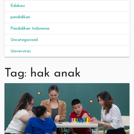
Edukasi
pendidikan
Pendidikan Indonesia
Uncategorized
Universitas
Tag:
hak anak