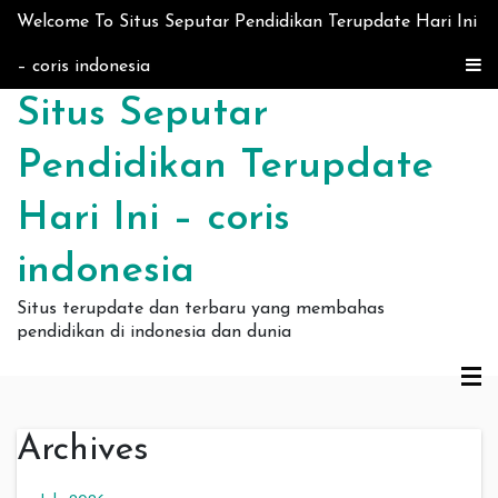
Skip to content
Welcome To Situs Seputar Pendidikan Terupdate Hari Ini
– coris indonesia
Situs Seputar
Pendidikan Terupdate
Hari Ini – coris
indonesia
Situs terupdate dan terbaru yang membahas
pendidikan di indonesia dan dunia
Archives