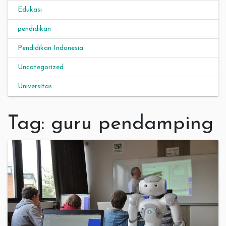
Edukasi
pendidikan
Pendidikan Indonesia
Uncategorized
Universitas
Tag:
guru pendamping