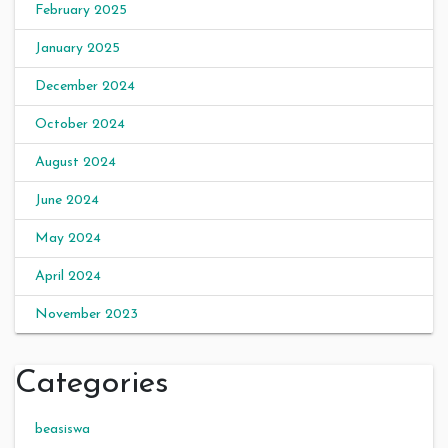
February 2025
January 2025
December 2024
October 2024
August 2024
June 2024
May 2024
April 2024
November 2023
Categories
beasiswa