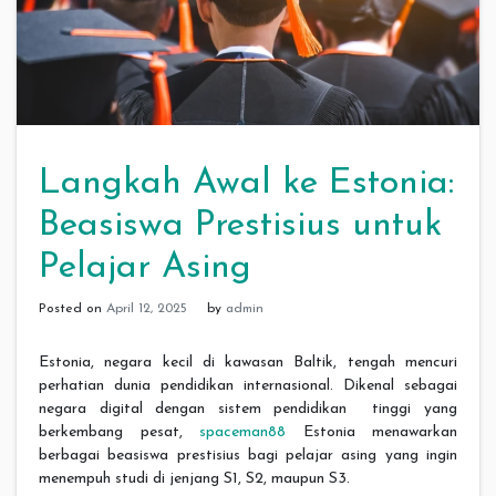
Langkah Awal ke Estonia:
Beasiswa Prestisius untuk
Pelajar Asing
Posted on
April 12, 2025
by
admin
Estonia, negara kecil di kawasan Baltik, tengah mencuri
perhatian dunia pendidikan internasional. Dikenal sebagai
negara digital dengan sistem pendidikan tinggi yang
berkembang pesat,
spaceman88
Estonia menawarkan
berbagai beasiswa prestisius bagi pelajar asing yang ingin
menempuh studi di jenjang S1, S2, maupun S3.