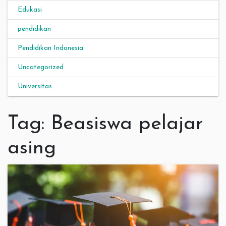
Edukasi
pendidikan
Pendidikan Indonesia
Uncategorized
Universitas
Tag:
Beasiswa pelajar
asing