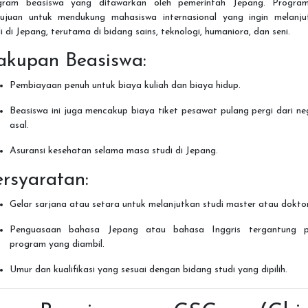
gram beasiswa yang ditawarkan oleh pemerintah Jepang. Program
tujuan untuk mendukung mahasiswa internasional yang ingin melanju
i di Jepang, terutama di bidang sains, teknologi, humaniora, dan seni.
akupan Beasiswa:
Pembiayaan penuh untuk biaya kuliah dan biaya hidup.
Beasiswa ini juga mencakup biaya tiket pesawat pulang pergi dari n
asal.
Asuransi kesehatan selama masa studi di Jepang.
rsyaratan:
Gelar sarjana atau setara untuk melanjutkan studi master atau doktor
Penguasaan bahasa Jepang atau bahasa Inggris tergantung 
program yang diambil.
Umur dan kualifikasi yang sesuai dengan bidang studi yang dipilih.