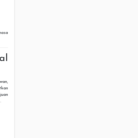
hasa
al
iwan,
tkan
juan
.