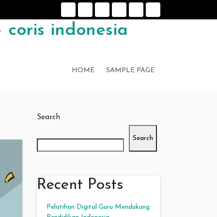
 coris indonesia
HOME
SAMPLE PAGE
Search
Search
Recent Posts
Pelatihan Digital Guru Mendukung