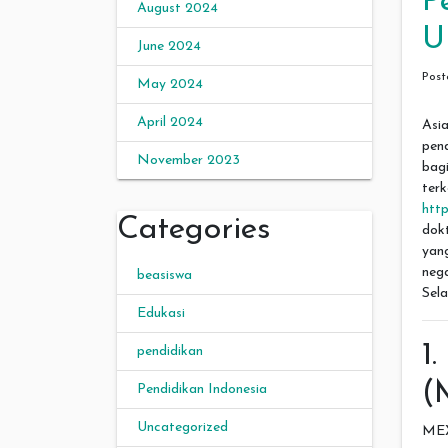
P
August 2024
U
June 2024
Pos
May 2024
April 2024
Asi
pen
November 2023
bagi
ter
http
Categories
dokt
yan
neg
beasiswa
Sela
Edukasi
pendidikan
(
Pendidikan Indonesia
Uncategorized
MEX