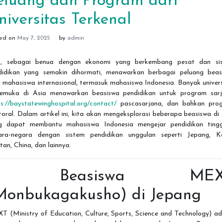
eluang dan Program dari
niversitas Terkenal
ted on
May 7, 2025
by
admin
a, sebagai benua dengan ekonomi yang berkembang pesat dan si
didikan yang semakin dihormati, menawarkan berbagai peluang beas
 mahasiswa internasional, termasuk mahasiswa Indonesia. Banyak univer
kemuka di Asia menawarkan beasiswa pendidikan untuk program sarj
s://baystatewinghospital.org/contact/
pascasarjana, dan bahkan pro
oral. Dalam artikel ini, kita akan mengeksplorasi beberapa beasiswa di
g dapat membantu mahasiswa Indonesia mengejar pendidikan tingg
ara-negara dengan sistem pendidikan unggulan seperti Jepang, K
tan, China, dan lainnya.
1. Beasiswa MEX
Monbukagakusho) di Jepang
T (Ministry of Education, Culture, Sports, Science and Technology) ad