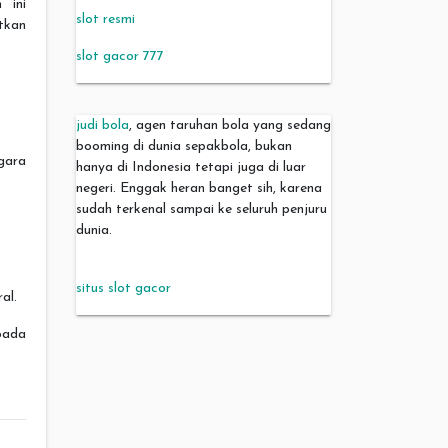
 ini
slot resmi
tkan
slot gacor 777
judi bola
, agen taruhan bola yang sedang
booming di dunia sepakbola, bukan
egara
hanya di Indonesia tetapi juga di luar
negeri. Enggak heran banget sih, karena
sudah terkenal sampai ke seluruh penjuru
dunia.
situs slot gacor
al.
pada