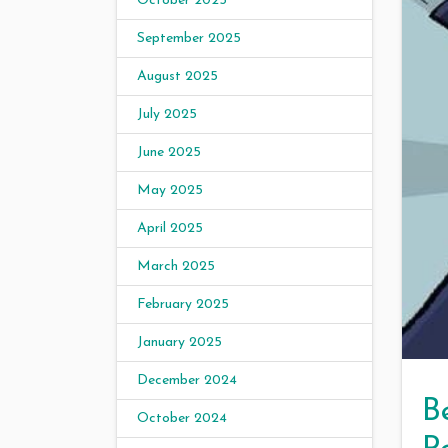
October 2025
September 2025
August 2025
July 2025
June 2025
May 2025
April 2025
March 2025
February 2025
January 2025
December 2024
B
October 2024