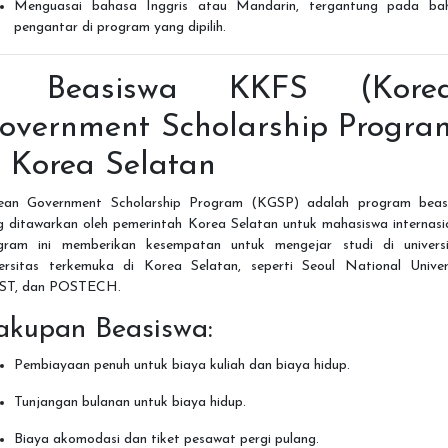
Menguasai bahasa Inggris atau Mandarin, tergantung pada ba
pengantar di program yang dipilih.
. Beasiswa KKFS (Kore
overnment Scholarship Progra
i Korea Selatan
ean Government Scholarship Program (KGSP) adalah program beas
g ditawarkan oleh pemerintah Korea Selatan untuk mahasiswa internasio
gram ini memberikan kesempatan untuk mengejar studi di universi
versitas terkemuka di Korea Selatan, seperti Seoul National Univers
ST, dan POSTECH.
akupan Beasiswa:
Pembiayaan penuh untuk biaya kuliah dan biaya hidup.
Tunjangan bulanan untuk biaya hidup.
Biaya akomodasi dan tiket pesawat pergi pulang.