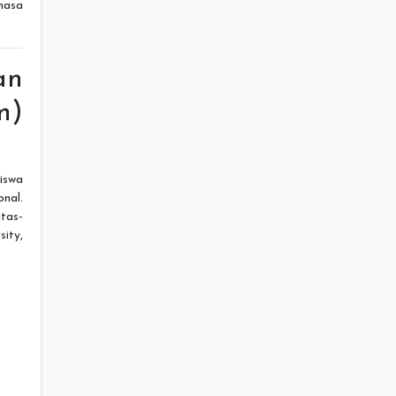
hasa
an
m)
iswa
nal.
tas-
ity,