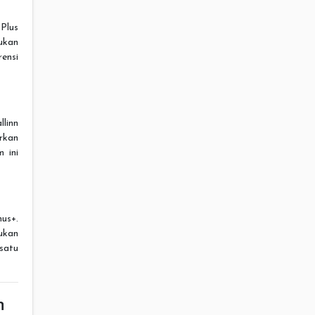
Plus
ukan
ensi
linn
rkan
 ini
us+.
ukan
satu
n