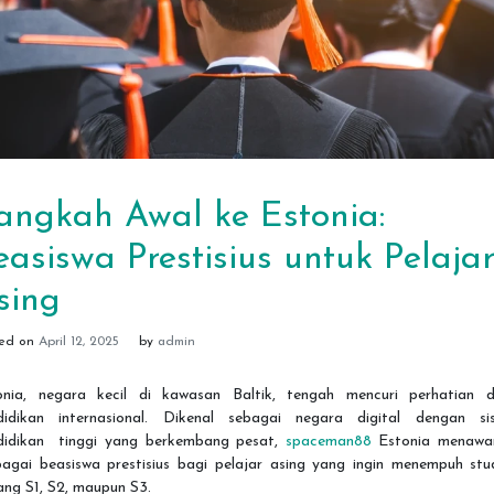
angkah Awal ke Estonia:
easiswa Prestisius untuk Pelaja
sing
ted on
April 12, 2025
by
admin
onia, negara kecil di kawasan Baltik, tengah mencuri perhatian d
didikan internasional. Dikenal sebagai negara digital dengan si
didikan tinggi yang berkembang pesat,
spaceman88
Estonia menawa
bagai beasiswa prestisius bagi pelajar asing yang ingin menempuh stud
ang S1, S2, maupun S3.