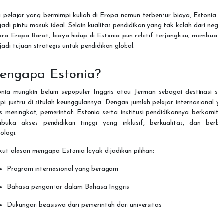
 pelajar yang bermimpi kuliah di Eropa namun terbentur biaya, Estonia
adi pintu masuk ideal. Selain kualitas pendidikan yang tak kalah dari ne
ra Eropa Barat, biaya hidup di Estonia pun relatif terjangkau, membu
adi tujuan strategis untuk pendidikan global.
engapa Estonia?
onia mungkin belum sepopuler Inggris atau Jerman sebagai destinasi st
pi justru di situlah keunggulannya. Dengan jumlah pelajar internasional
s meningkat, pemerintah Estonia serta institusi pendidikannya berkom
buka akses pendidikan tinggi yang inklusif, berkualitas, dan berb
ologi.
kut alasan mengapa Estonia layak dijadikan pilihan:
Program internasional yang beragam
Bahasa pengantar dalam Bahasa Inggris
Dukungan beasiswa dari pemerintah dan universitas