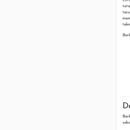
Est
teta
teru
mem
tekn
Beri
Da
Ber
seb