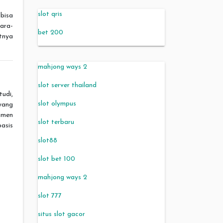
slot qris
 bisa
gara-
bet 200
atnya
mahjong ways 2
slot server thailand
udi,
slot olympus
 yang
itmen
slot terbaru
asis
slot88
slot bet 100
mahjong ways 2
slot 777
situs slot gacor