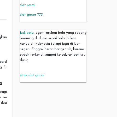
slot resmi
slot gacor 777
judi bola
, agen taruhan bola yang sedang
gkan
booming di dunia sepakbola, bukan
hanya di Indonesia tetapi juga di luar
negeri. Enggak heran banget sih, karena
sudah terkenal sampai ke seluruh penjuru
dunia.
oard
ng S1
situs slot gacor
e
bagi
 ini
 dua