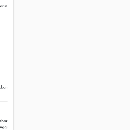
arus
kkan
ebar
nggi