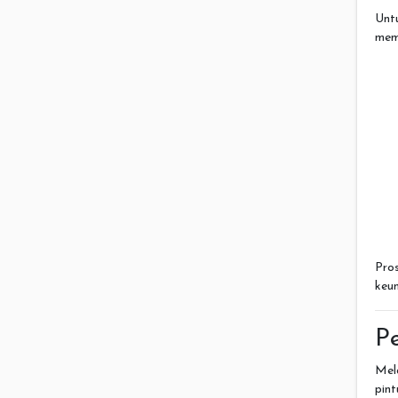
Unt
mem
Pro
keun
P
Mel
pin