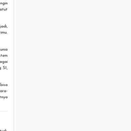
ingin
atut
adi,
imu.
unia
stem
agai
g S1,
 bisa
gara-
atnya