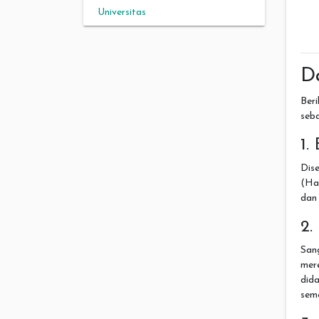
Universitas
Da
Ber
seb
1.
Dis
(Har
dan 
2.
San
mer
did
seme