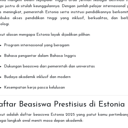
onia mungkin belum sepopuler Inggris atau Jerman sebagai destinasi st
pi justru di situlah keunggulannya. Dengan jumlah pelajar internasional
s meningkat, pemerintah Estonia serta institusi pendidikannya berkom
buka akses pendidikan tinggi yang inklusif, berkualitas, dan berb
ologi.
kut alasan mengapa Estonia layak dijadikan pilihan:
Program internasional yang beragam
Bahasa pengantar dalam Bahasa Inggris
Dukungan beasiswa dari pemerintah dan universitas
Budaya akademik inklusif dan modern
Kesempatan kerja pasca kelulusan
ftar Beasiswa Prestisius di Estonia
ikut adalah daftar beasiswa Estonia 2025 yang patut kamu pertimban
agai langkah awal meniti masa depan akademik: