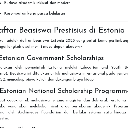
Budaya akademik inklusif dan modern
Kesempatan kerja pasca kelulusan
ftar Beasiswa Prestisius di Estonia
ikut adalah daftar beasiswa Estonia 2025 yang patut kamu pertimban
agai langkah awal meniti masa depan akademik:
 Estonian Government Scholarships
ediakan oleh pemerintah Estonia melalui Education and Youth B
no). Beasiswa ini ditujukan untuk mahasiswa internasional pada jenja
S2, mencakup biaya kuliah dan dukungan biaya hidup.
 Estonian National Scholarship Programm
gat cocok untuk mahasiswa jenjang magister dan doktoral, terutama 
eka yang akan melakukan riset atau pertukaran akademik. Program
anai oleh Archimedes Foundation dan berlaku selama satu hingga
ster.