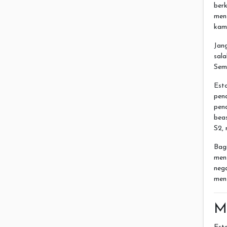
berk
men
kamu
Jan
sal
Sem
Est
pen
pen
beas
S2,
Bagi
menj
nega
menj
M