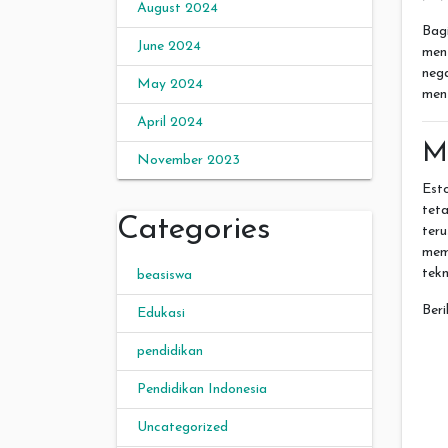
August 2024
Bagi
June 2024
menj
nega
May 2024
menj
April 2024
M
November 2023
Est
teta
Categories
teru
mem
tekn
beasiswa
Beri
Edukasi
pendidikan
Pendidikan Indonesia
Uncategorized