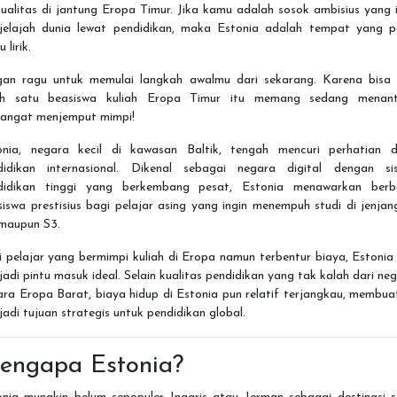
ualitas di jantung Eropa Timur. Jika kamu adalah sosok ambisius yang 
jelajah dunia lewat pendidikan, maka Estonia adalah tempat yang p
 lirik.
gan ragu untuk memulai langkah awalmu dari sekarang. Karena bisa j
ah satu beasiswa kuliah Eropa Timur itu memang sedang menant
angat menjemput mimpi!
onia, negara kecil di kawasan Baltik, tengah mencuri perhatian d
didikan internasional. Dikenal sebagai negara digital dengan si
didikan tinggi yang berkembang pesat, Estonia menawarkan berb
iswa prestisius bagi pelajar asing yang ingin menempuh studi di jenjan
 maupun S3.
 pelajar yang bermimpi kuliah di Eropa namun terbentur biaya, Estonia
adi pintu masuk ideal. Selain kualitas pendidikan yang tak kalah dari ne
ra Eropa Barat, biaya hidup di Estonia pun relatif terjangkau, membu
adi tujuan strategis untuk pendidikan global.
engapa Estonia?