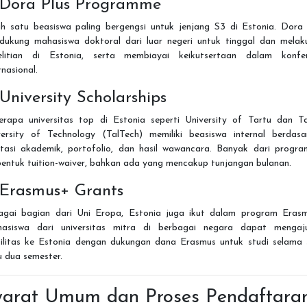
 Dora Plus Programme
ah satu beasiswa paling bergengsi untuk jenjang S3 di Estonia. Dora 
dukung mahasiswa doktoral dari luar negeri untuk tinggal dan melak
elitian di Estonia, serta membiayai keikutsertaan dalam konfer
rnasional.
 University Scholarships
erapa universitas top di Estonia seperti University of Tartu dan Tal
versity of Technology (TalTech) memiliki beasiswa internal berdasa
stasi akademik, portofolio, dan hasil wawancara. Banyak dari program
bentuk tuition-waiver, bahkan ada yang mencakup tunjangan bulanan.
 Erasmus+ Grants
agai bagian dari Uni Eropa, Estonia juga ikut dalam program Erasm
asiswa dari universitas mitra di berbagai negara dapat mengaj
ilitas ke Estonia dengan dukungan dana Erasmus untuk studi selama 
 dua semester.
yarat Umum dan Proses Pendaftara