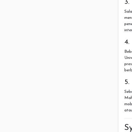
3.
Sal
men
pen
inte
4.
Beb
Uni
pre
ber
5.
Seb
Mah
mob
atau
S