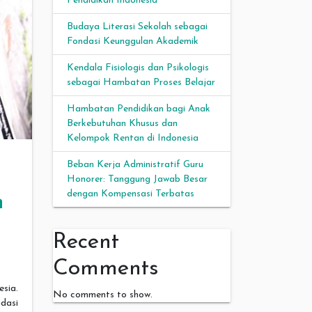
Pendidikan Indonesia
Budaya Literasi Sekolah sebagai
Fondasi Keunggulan Akademik
Kendala Fisiologis dan Psikologis
sebagai Hambatan Proses Belajar
Hambatan Pendidikan bagi Anak
Berkebutuhan Khusus dan
Kelompok Rentan di Indonesia
Beban Kerja Administratif Guru
Honorer: Tanggung Jawab Besar
dengan Kompensasi Terbatas
n
Recent
Comments
esia.
No comments to show.
dasi