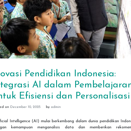
novasi Pendidikan Indonesia:
ntegrasi AI dalam Pembelajara
ntuk Efisiensi dan Personalisasi
ted on
December 10, 2025
by
admin
ficial Intelligence (AI) mulai berkembang dalam dunia pendidikan Indon
gan kemampuan menganalisis data dan memberikan rekomen