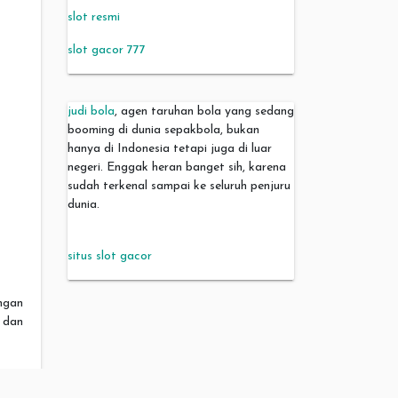
slot resmi
slot gacor 777
judi bola
, agen taruhan bola yang sedang
booming di dunia sepakbola, bukan
hanya di Indonesia tetapi juga di luar
negeri. Enggak heran banget sih, karena
sudah terkenal sampai ke seluruh penjuru
dunia.
situs slot gacor
ngan
 dan